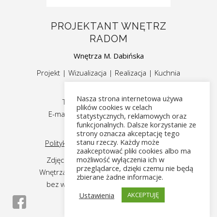
PROJEKTANT WNĘTRZ
RADOM
Wnętrza M. Dabińska
Projekt | Wizualizacja | Realizacja | Kuchnia
| Łazienka | Salon
Nasza strona internetowa używa
Telefon:
+(48) 516-703-214
plików cookies w celach
E-mail:
wnetrza.dabinska@gmail.com
statystycznych, reklamowych oraz
funkcjonalnych. Dalsze korzystanie ze
Piaseczno, 26-660 Jedlińsk
strony oznacza akceptację tego
stanu rzeczy. Każdy może
Polityka prywatności | Polityka Cookies
zaakceptować pliki cookies albo ma
możliwość wyłączenia ich w
Zdjęcia na stronie są własnością firmy
przeglądarce, dzięki czemu nie będą
Wnętrza Dabińska. Wykorzystywanie grafik
zbierane żadne informacje.
bez wyraźnej zgody firmy zabronione.
Ustawienia
AKCEPTUJĘ